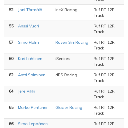
52
Joni Törmälä
ineX Racing
Ruf RT 12R
Track
55
Anssi Vuori
Ruf RT 12R
Track
57
Simo Holm
Raven SimRacing
Ruf RT 12R
Track
60
Kari Lahtinen
iSeniors
Ruf RT 12R
Track
62
Antti Salminen
dRS Racing
Ruf RT 12R
Track
64
Jere Vikki
Ruf RT 12R
Track
65
Marko Penttinen
Glacier Racing
Ruf RT 12R
Track
66
Simo Leppänen
Ruf RT 12R