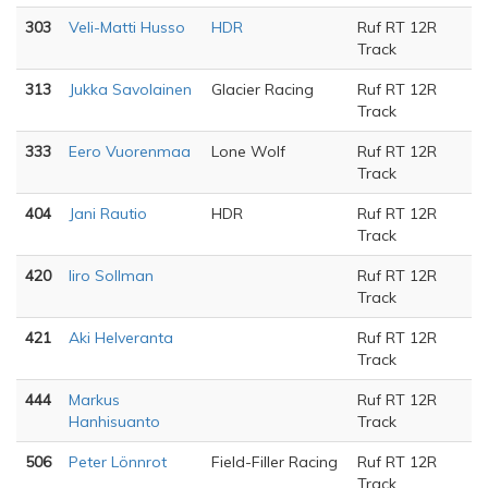
303
Veli-Matti Husso
HDR
Ruf RT 12R
Track
313
Jukka Savolainen
Glacier Racing
Ruf RT 12R
Track
333
Eero Vuorenmaa
Lone Wolf
Ruf RT 12R
Track
404
Jani Rautio
HDR
Ruf RT 12R
Track
420
Iiro Sollman
Ruf RT 12R
Track
421
Aki Helveranta
Ruf RT 12R
Track
444
Markus
Ruf RT 12R
Hanhisuanto
Track
506
Peter Lönnrot
Field-Filler Racing
Ruf RT 12R
Track