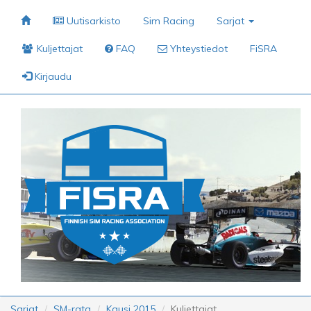
Uutisarkisto
Sim Racing
Sarjat
Kuljettajat
FAQ
Yhteystiedot
FiSRA
Kirjaudu
Sarjat
SM-rata
Kausi 2015
Kuljettajat