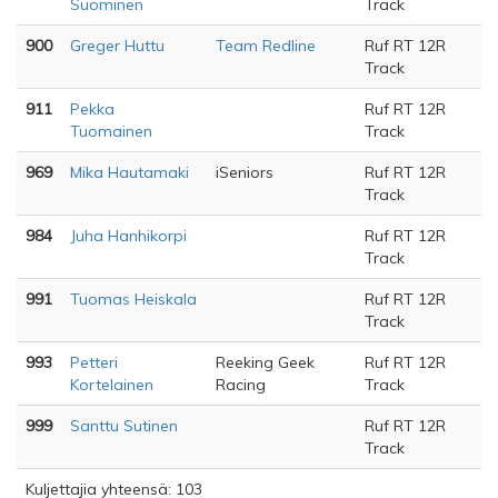
Suominen
Track
900
Greger Huttu
Team Redline
Ruf RT 12R
Track
911
Pekka
Ruf RT 12R
Tuomainen
Track
969
Mika Hautamaki
iSeniors
Ruf RT 12R
Track
984
Juha Hanhikorpi
Ruf RT 12R
Track
991
Tuomas Heiskala
Ruf RT 12R
Track
993
Petteri
Reeking Geek
Ruf RT 12R
Kortelainen
Racing
Track
999
Santtu Sutinen
Ruf RT 12R
Track
Kuljettajia yhteensä: 103