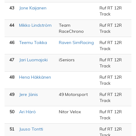
43
Jone Kaijanen
Ruf RT 12R
Track
44
Mikko Lindström
Team
Ruf RT 12R
RaceChrono
Track
46
Teemu Toikka
Raven SimRacing
Ruf RT 12R
Track
47
Jari Luomajoki
iSeniors
Ruf RT 12R
Track
48
Hena Häkkänen
Ruf RT 12R
Track
49
Jere Jänis
49 Motorsport
Ruf RT 12R
Track
50
Ari Härö
Nitor Velox
Ruf RT 12R
Track
51
Juuso Tontti
Ruf RT 12R
Track