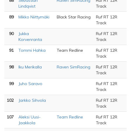
88
Sebastian
Raven SimRacing
Ruf RT 12R
Lindqvist
Track
89
Mikko Niittymäki
Black Star Racing
Ruf RT 12R
Track
90
Jukka
Ruf RT 12R
Korvenranta
Track
91
Tommi Hahka
Team Redline
Ruf RT 12R
Track
98
Iku Merikalla
Raven SimRacing
Ruf RT 12R
Track
99
Juho Saravo
Ruf RT 12R
Track
102
Jarkko Sihvola
Ruf RT 12R
Track
107
Aleksi Uusi-
Team Redline
Ruf RT 12R
Jaakkola
Track