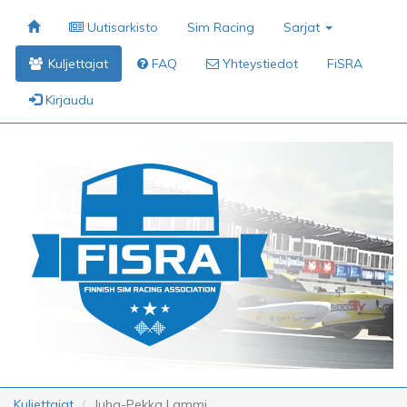
Uutisarkisto
Sim Racing
Sarjat
Kuljettajat
FAQ
Yhteystiedot
FiSRA
Kirjaudu
Kuljettajat
Juha-Pekka Lammi