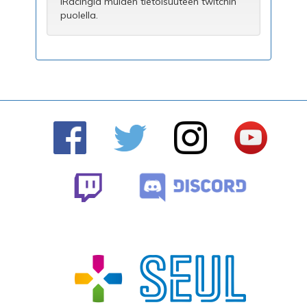
iRacingiä muiden tietoisuuteen twitchin
puolella.