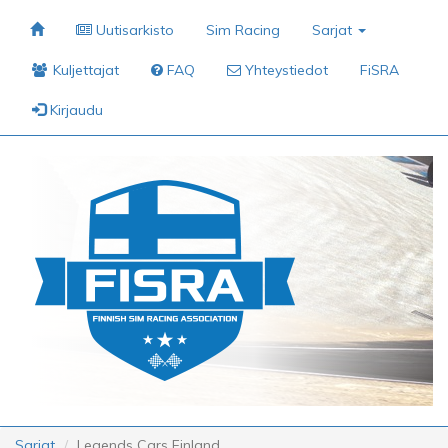
Uutisarkisto
Sim Racing
Sarjat
Kuljettajat
FAQ
Yhteystiedot
FiSRA
Kirjaudu
Sarjat
Legends Cars Finland