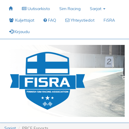
Uutisarkisto
Sim Racing
Sarjat
Kuljettajat
FAQ
Yhteystiedot
FiSRA
Kirjaudu
Sarjat
PRCF Esports