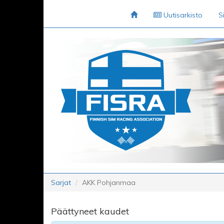
Uutisarkisto
S
Sarjat
AKK Pohjanmaa
Päättyneet kaudet