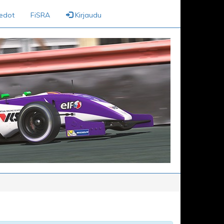
iedot
FiSRA
Kirjaudu