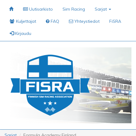
Uutisarkisto
Sim Racing
Sarjat
Kuljettajat
FAQ
Yhteystiedot
FiSRA
Kirjaudu
Sarjat
Formula Academy Finland