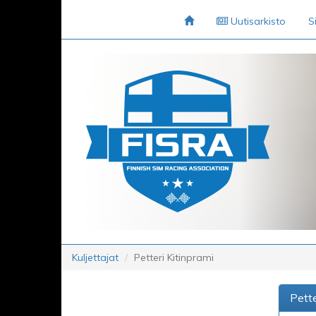
Uutisarkisto
S
Kuljettajat
Petteri Kitinprami
Pette