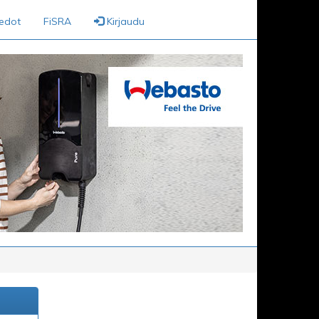
iedot
FiSRA
Kirjaudu