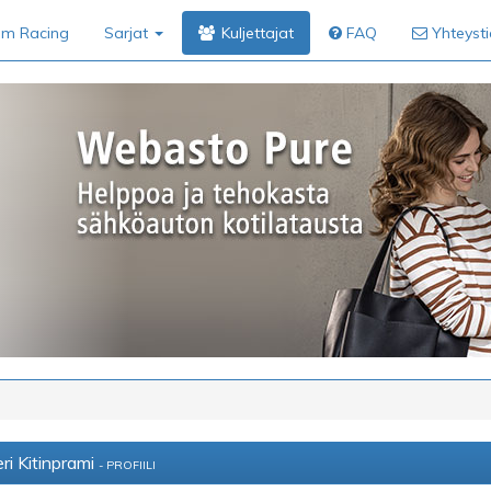
im Racing
Sarjat
Kuljettajat
FAQ
Yhteyst
ri Kitinprami
- PROFIILI