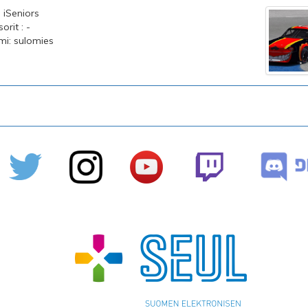
: iSeniors
rit : -
imi: sulomies