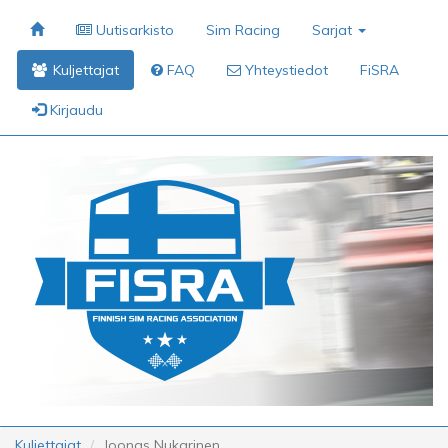
Uutisarkisto
Sim Racing
Sarjat
Kuljettajat
FAQ
Yhteystiedot
FiSRA
Kirjaudu
Kuljettajat
Joonas Nukarinen