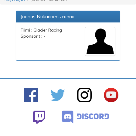
Joonas Nukarinen
- PROFIILI
Tiimi : Glacier Racing
Sponsorit : -