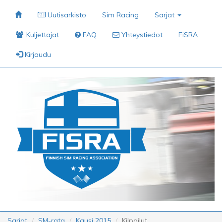
Uutisarkisto
Sim Racing
Sarjat
Kuljettajat
FAQ
Yhteystiedot
FiSRA
Kirjaudu
Sarjat
SM-rata
Kausi 2015
Kilpailut