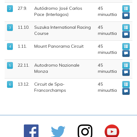
27.9.
Autódromo José Carlos
45
2
Pace (Interlagos)
minuuttia
11.10.
Suzuka International Racing
45
3
Course
minuuttia
1.11.
Mount Panorama Circuit
45
4
minuuttia
22.11.
Autodromo Nazionale
45
5
Monza
minuuttia
13.12.
Circuit de Spa-
45
6
Francorchamps‎
minuuttia