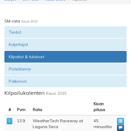
SM-rata
Kausi 2015
Tiedot
Kuljettajat
Kilpailut & tulokset
Pistetilanne
Palkinnot
Kilpailukalenteri
Kausi 2015
Kisan
#
Pvm
Rata
pituus
13.9.
WeatherTech Raceway at
45
1
Laguna Seca
minuuttia