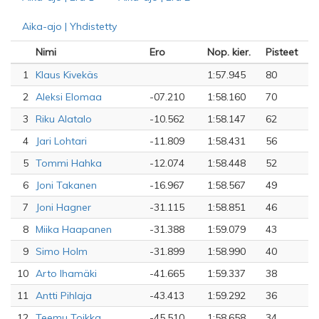
Aika-ajo | Yhdistetty
Nimi
Ero
Nop. kier.
Pisteet
1
Klaus Kivekäs
1:57.945
80
2
Aleksi Elomaa
-07.210
1:58.160
70
3
Riku Alatalo
-10.562
1:58.147
62
4
Jari Lohtari
-11.809
1:58.431
56
5
Tommi Hahka
-12.074
1:58.448
52
6
Joni Takanen
-16.967
1:58.567
49
7
Joni Hagner
-31.115
1:58.851
46
8
Miika Haapanen
-31.388
1:59.079
43
9
Simo Holm
-31.899
1:58.990
40
10
Arto Ihamäki
-41.665
1:59.337
38
11
Antti Pihlaja
-43.413
1:59.292
36
12
Teemu Toikka
-45.510
1:58.658
34