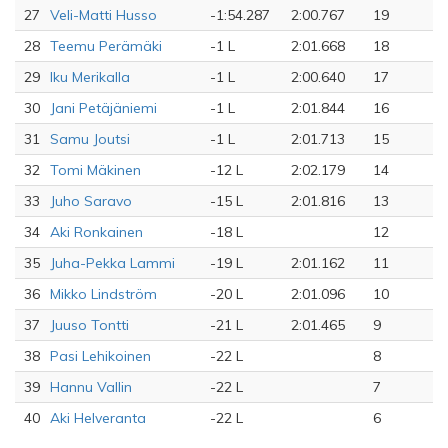
27
Veli-Matti Husso
-1:54.287
2:00.767
19
28
Teemu Perämäki
-1 L
2:01.668
18
29
Iku Merikalla
-1 L
2:00.640
17
30
Jani Petäjäniemi
-1 L
2:01.844
16
31
Samu Joutsi
-1 L
2:01.713
15
32
Tomi Mäkinen
-12 L
2:02.179
14
33
Juho Saravo
-15 L
2:01.816
13
34
Aki Ronkainen
-18 L
12
35
Juha-Pekka Lammi
-19 L
2:01.162
11
36
Mikko Lindström
-20 L
2:01.096
10
37
Juuso Tontti
-21 L
2:01.465
9
38
Pasi Lehikoinen
-22 L
8
39
Hannu Vallin
-22 L
7
40
Aki Helveranta
-22 L
6