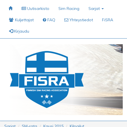
Uutisarkisto
Sim Racing
Sarjat
Kuljettajat
FAQ
Yhteystiedot
FiSRA
Kirjaudu
Sarjat
SM-rata
Kausi 2015
Kilpailut