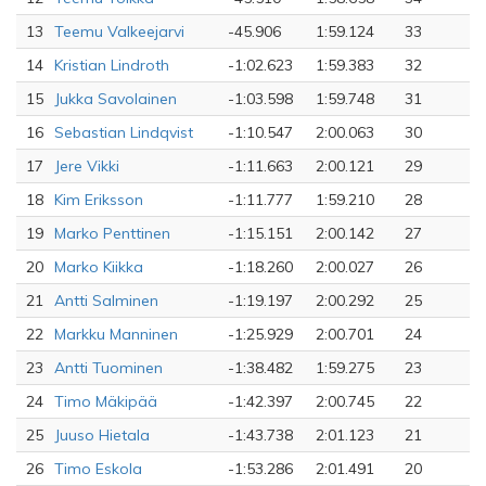
13
Teemu Valkeejarvi
-45.906
1:59.124
33
14
Kristian Lindroth
-1:02.623
1:59.383
32
15
Jukka Savolainen
-1:03.598
1:59.748
31
16
Sebastian Lindqvist
-1:10.547
2:00.063
30
17
Jere Vikki
-1:11.663
2:00.121
29
18
Kim Eriksson
-1:11.777
1:59.210
28
19
Marko Penttinen
-1:15.151
2:00.142
27
20
Marko Kiikka
-1:18.260
2:00.027
26
21
Antti Salminen
-1:19.197
2:00.292
25
22
Markku Manninen
-1:25.929
2:00.701
24
23
Antti Tuominen
-1:38.482
1:59.275
23
24
Timo Mäkipää
-1:42.397
2:00.745
22
25
Juuso Hietala
-1:43.738
2:01.123
21
26
Timo Eskola
-1:53.286
2:01.491
20