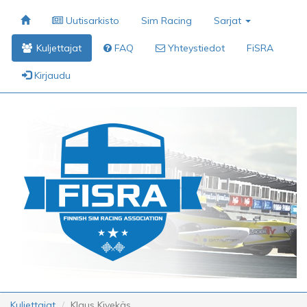
Uutisarkisto
Sim Racing
Sarjat
Kuljettajat
FAQ
Yhteystiedot
FiSRA
Kirjaudu
Kuljettajat
Klaus Kivekäs