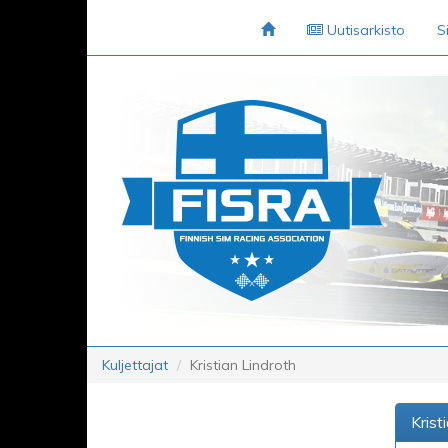
Uutisarkisto
S
Kuljettajat
Kristian Lindroth
Krist