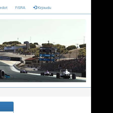
iedot
FiSRA
Kirjaudu