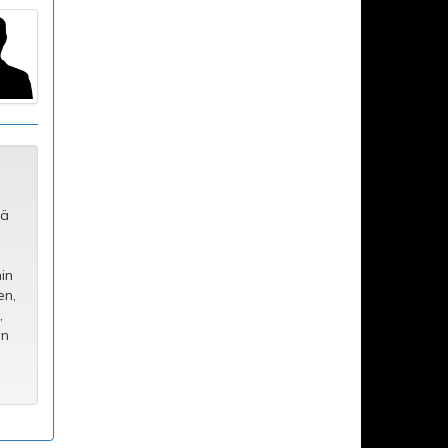
lä
hin
en,
,
en