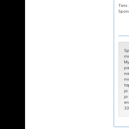
Tiimi
Sponso
Sp
ma
My
pa
na
mo
ta
ja
ja
en
10