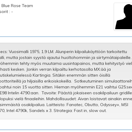
 : Blue Rose Team
rit : -
ecs: Vuosimalli 1975, 1.9 LM. Alunperin kilpailukäyttöön tarkoitettu
lli, mutta jostain syystä ajautui huoltohommiin ja siirtymätaipaleille.
öhemmin tehty myös muutama uusintapainos, mutta kehitystyö vie
hasti kesken. Jonkin verran kilpailtu kerhotasolla MX:ää ja
utiskelumielessä Kartingia. Sitäkin enemmän sitten öisillä
ottoriteillä ja hiljaisilla erikoiskokeilla. Sotkeutuminen simulaattorei
pahtui noin 15 vuotta sitten. Hieman myöhemmin E21 vaihtui G25:se
 E98 Intelin 4790:aan. Tavoite: Päästä jokaiseen osakilpailuun gridille
 lopuksi vielä finaaleihin. Mahdollisuudet: Aivan loistavat ainakin enn
simmäistä osakilpailua. Laitteisto: Fanatec, Obutto, Odyssey+, MSI
70, Intel 4790k, Sandels x 3. Strategia: Fast in, slow out.