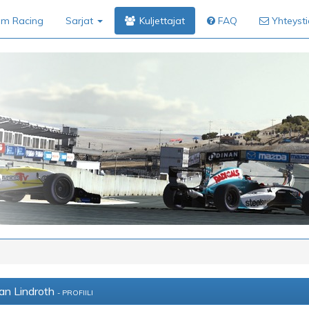
im Racing
Sarjat
Kuljettajat
FAQ
Yhteyst
ian Lindroth
- PROFIILI