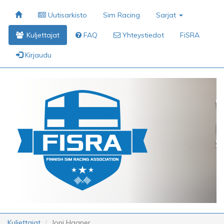
Uutisarkisto
Sim Racing
Sarjat
Kuljettajat
FAQ
Yhteystiedot
FiSRA
Kirjaudu
Kuljettajat
Joni Hagner