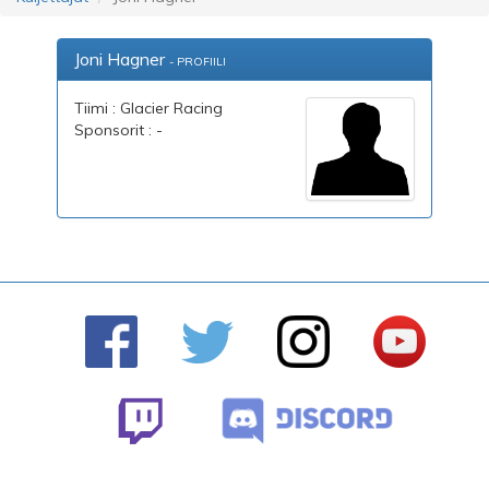
Joni Hagner
- PROFIILI
Tiimi : Glacier Racing
Sponsorit : -