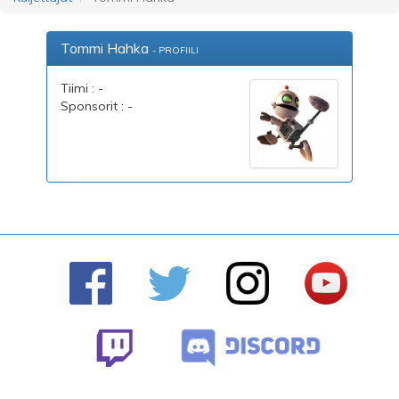
Tommi Hahka
- PROFIILI
Tiimi : -
Sponsorit : -