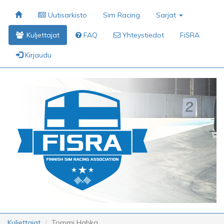
Uutisarkisto
Sim Racing
Sarjat
Kuljettajat
FAQ
Yhteystiedot
FiSRA
Kirjaudu
Kuljettajat
Tommi Hahka