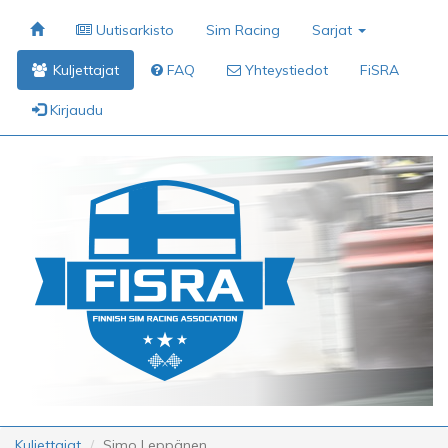
Uutisarkisto
Sim Racing
Sarjat
Kuljettajat
FAQ
Yhteystiedot
FiSRA
Kirjaudu
Kuljettajat
Simo Leppänen