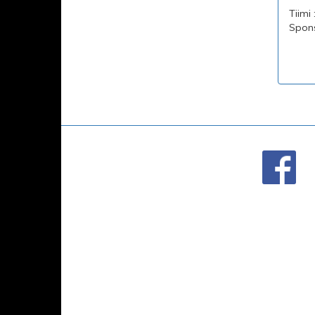
Tiimi 
Sponso