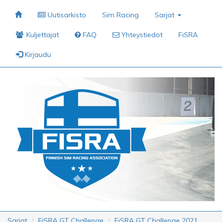
Uutisarkisto
Sim Racing
Sarjat
Kuljettajat
FAQ
Yhteystiedot
FiSRA
Kirjaudu
Sarjat
FiSRA GT Challenge
FiSRA GT Challenge 2021