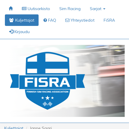
Uutisarkisto
Sim Racing
Sarjat
Kuljettajat
FAQ
Yhteystiedot
FiSRA
Kirjaudu
Kuljettajat
Janne Saari