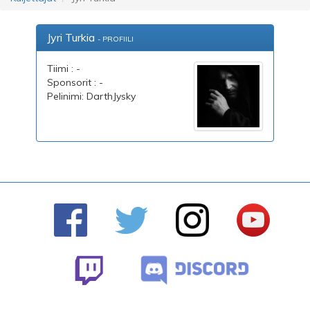
Jyri Turkia
- PROFIILI
Tiimi : -
Sponsorit : -
Pelinimi: DarthJysky