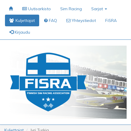
Uutisarkisto
Sim Racing
Sarjat
Kuljettajat
FAQ
Yhteystiedot
FiSRA
Kirjaudu
Kuljettajat
Jyri Turkia