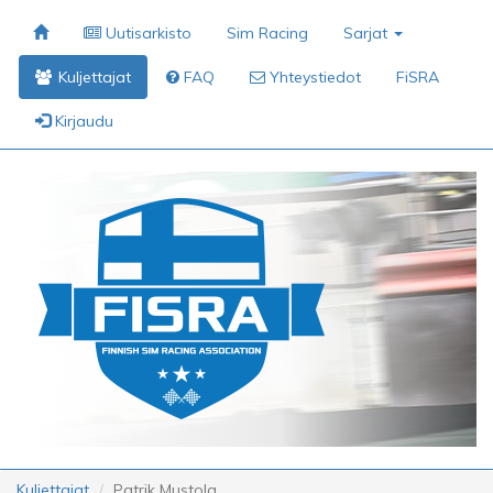
Uutisarkisto
Sim Racing
Sarjat
Kuljettajat
FAQ
Yhteystiedot
FiSRA
Kirjaudu
Kuljettajat
Patrik Mustola