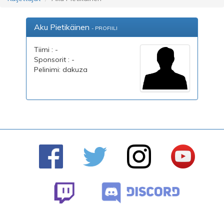
Aku Pietikäinen
- PROFIILI
Tiimi : -
Sponsorit : -
Pelinimi: dakuza