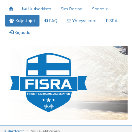
Uutisarkisto
Sim Racing
Sarjat
Kuljettajat
FAQ
Yhteystiedot
FiSRA
Kirjaudu
Kuljettajat
Aku Pietikäinen