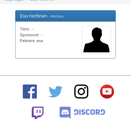
Esa Hottinen
- PROFIILI
Tiimi : -
Sponsorit : -
Pelinimi: ese