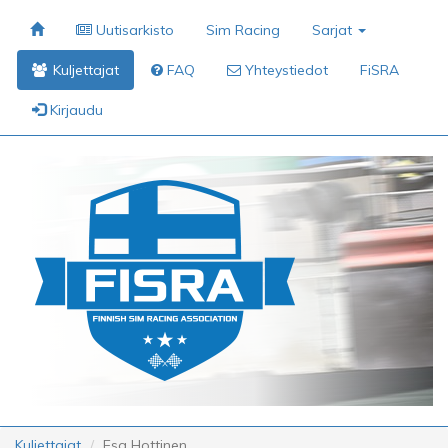
Uutisarkisto
Sim Racing
Sarjat
Kuljettajat
FAQ
Yhteystiedot
FiSRA
Kirjaudu
Kuljettajat
Esa Hottinen