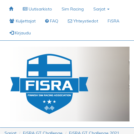
Uutisarkisto
Sim Racing
Sarjat
Kuljettajat
FAQ
Yhteystiedot
FiSRA
Kirjaudu
Sarjat
FiSRA GT Challenge
FiSRA GT Challenge 2021