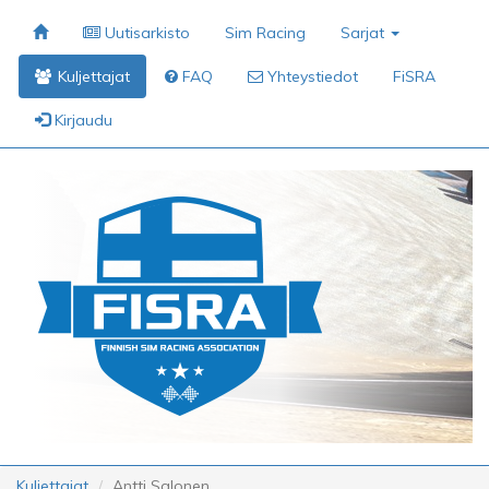
Uutisarkisto
Sim Racing
Sarjat
Kuljettajat
FAQ
Yhteystiedot
FiSRA
Kirjaudu
Kuljettajat
Antti Salonen