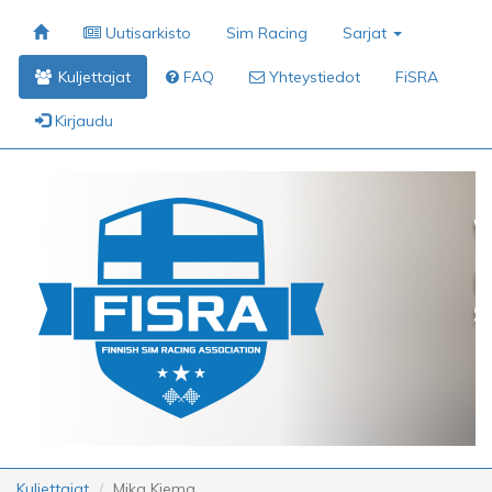
Uutisarkisto
Sim Racing
Sarjat
Kuljettajat
FAQ
Yhteystiedot
FiSRA
Kirjaudu
Kuljettajat
Mika Kiema