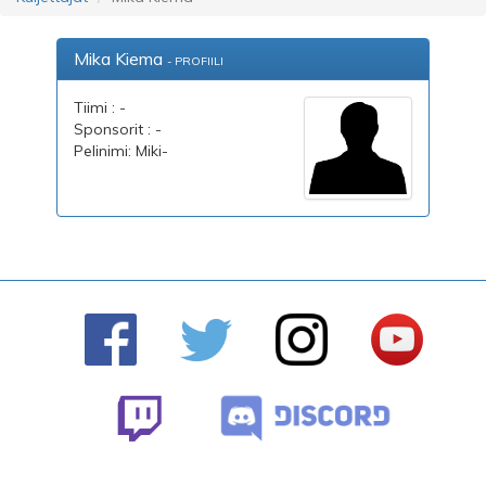
Mika Kiema
- PROFIILI
Tiimi : -
Sponsorit : -
Pelinimi: Miki-