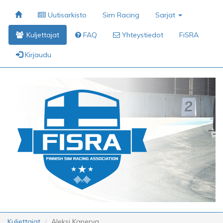
Uutisarkisto
Sim Racing
Sarjat
Kuljettajat
FAQ
Yhteystiedot
FiSRA
Kirjaudu
Kuljettajat
Aleksi Kanerva