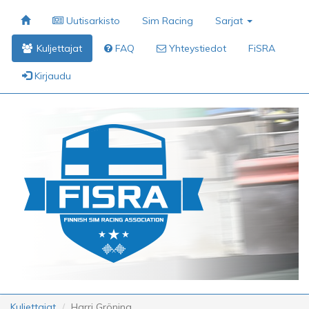
Uutisarkisto
Sim Racing
Sarjat
Kuljettajat
FAQ
Yhteystiedot
FiSRA
Kirjaudu
Kuljettajat
Harri Gröning