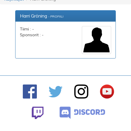
Harri Gröning
- PROFIILI
Tiimi : -
Sponsorit : -