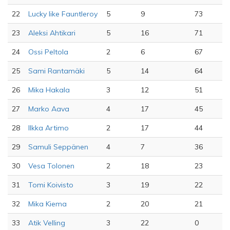
22
Lucky like Fauntleroy
5
9
73
23
Aleksi Ahtikari
5
16
71
24
Ossi Peltola
2
6
67
25
Sami Rantamäki
5
14
64
26
Mika Hakala
3
12
51
27
Marko Aava
4
17
45
28
Ilkka Artimo
2
17
44
29
Samuli Seppänen
4
7
36
30
Vesa Tolonen
2
18
23
31
Tomi Koivisto
3
19
22
32
Mika Kiema
2
20
21
33
Atik Velling
3
22
0