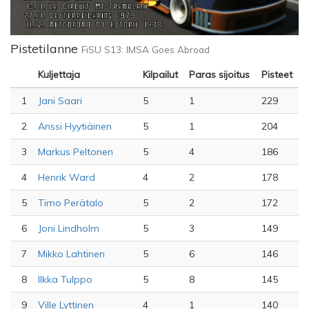
Pistetilanne
FiSU S13: IMSA Goes Abroad
Kuljettaja
Kilpailut
Paras sijoitus
Pisteet
1
Jani Saari
5
1
229
2
Anssi Hyytiäinen
5
1
204
3
Markus Peltonen
5
4
186
4
Henrik Ward
4
2
178
5
Timo Perätalo
5
2
172
6
Joni Lindholm
5
3
149
7
Mikko Lahtinen
5
6
146
8
Ilkka Tulppo
5
8
145
9
Ville Lyttinen
4
1
140