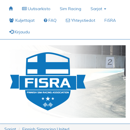
Uutisarkisto
Sim Racing
Sarjat
Kuljettajat
FAQ
Yhteystiedot
FiSRA
Kirjaudu
Sarjat
Finnish Simracing United