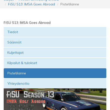
FiSU S13: IMSA Goes Abroad
Pistetilanne
FiSU S13: IMSA Goes Abroad
Tiedot
Säännöt
Kuljettajat
Kilpailut & tulokset
Pistetilanne
Yhteydenotto