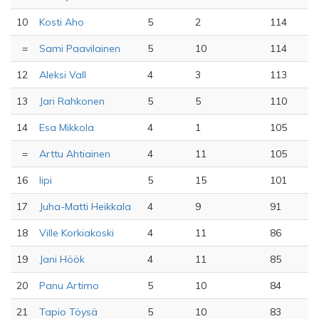
10
Kosti Aho
5
2
114
=
Sami Paavilainen
5
10
114
12
Aleksi Vall
4
3
113
13
Jari Rahkonen
5
5
110
14
Esa Mikkola
4
1
105
=
Arttu Ahtiainen
4
11
105
16
lipi
5
15
101
17
Juha-Matti Heikkala
4
9
91
18
Ville Korkiakoski
4
11
86
19
Jani Höök
4
11
85
20
Panu Artimo
5
10
84
21
Tapio Töysä
5
10
83