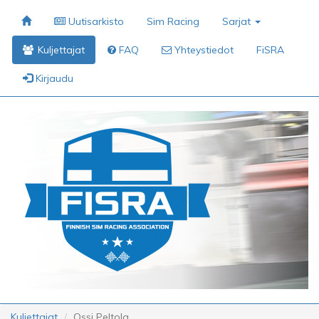
Uutisarkisto
Sim Racing
Sarjat
Kuljettajat
FAQ
Yhteystiedot
FiSRA
Kirjaudu
Kuljettajat
Ossi Peltola