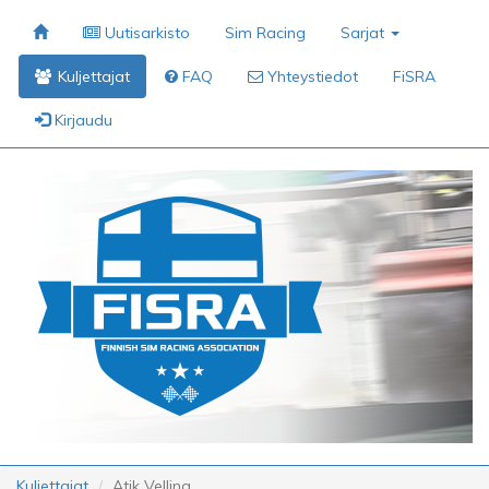
Uutisarkisto
Sim Racing
Sarjat
Kuljettajat
FAQ
Yhteystiedot
FiSRA
Kirjaudu
Kuljettajat
Atik Velling