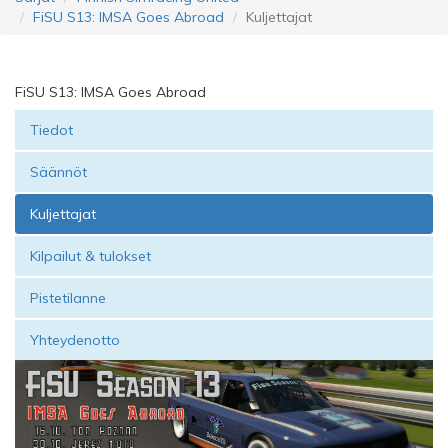
FiSU S13: IMSA Goes Abroad
Kuljettajat
FiSU S13: IMSA Goes Abroad
Tiedot
Säännöt
Kuljettajat
Kilpailut & tulokset
Pistetilanne
Yhteydenotto