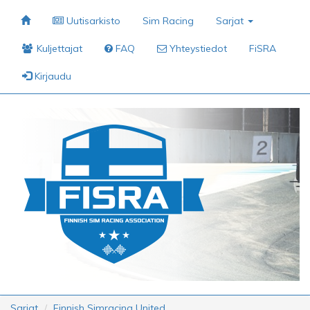
Uutisarkisto
Sim Racing
Sarjat
Kuljettajat
FAQ
Yhteystiedot
FiSRA
Kirjaudu
Sarjat
Finnish Simracing United