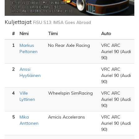
Kuljettajat
FiSU S13: IMSA Goes Abroad
#
Nimi
Tiimi
Auto
1
Markus
No Rear Axle Racing
VRC ARC
Peltonen
Auriel 90 (Audi
90)
2
Anssi
VRC ARC
Hyytiäinen
Auriel 90 (Audi
90)
4
Ville
Wheelspin SimRacing
VRC ARC
Lyttinen
Auriel 90 (Audi
90)
5
Mika
Amicis Accelerans
VRC ARC
Anttonen
Auriel 90 (Audi
90)