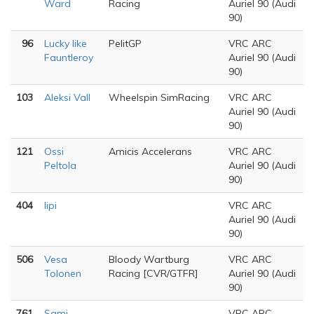
Ward
Racing
Auriel 90 (Audi
90)
96
Lucky like
PelitGP
VRC ARC
Fauntleroy
Auriel 90 (Audi
90)
103
Aleksi Vall
Wheelspin SimRacing
VRC ARC
Auriel 90 (Audi
90)
121
Ossi
Amicis Accelerans
VRC ARC
Peltola
Auriel 90 (Audi
90)
404
lipi
VRC ARC
Auriel 90 (Audi
90)
506
Vesa
Bloody Wartburg
VRC ARC
Tolonen
Racing [CVR/GTFR]
Auriel 90 (Audi
90)
761
Sami
VRC ARC