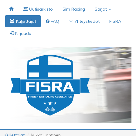
Uutisarkisto
Sim Racing
Sarjat
Kuljettajat
FAQ
Yhteystiedot
FiSRA
Kirjaudu
Kuljettajat
Mikko Lahtinen