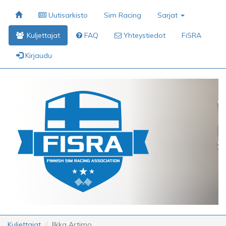
Uutisarkisto
Sim Racing
Sarjat
Kuljettajat
FAQ
Yhteystiedot
FiSRA
Kirjaudu
Kuljettajat
Ilkka Artimo