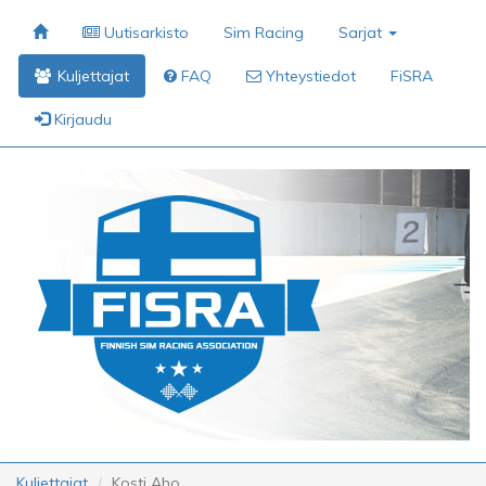
Uutisarkisto
Sim Racing
Sarjat
Kuljettajat
FAQ
Yhteystiedot
FiSRA
Kirjaudu
Kuljettajat
Kosti Aho