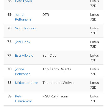
66
Petri Pylkki
Lotus
72D
69
Jarno
DTR
Lotus
Peltoniemi
72D
70
Samuli Kinnari
Lotus
72D
75
Jani Höök
Lotus
72D
77
Esa Mikkola
Iron Club
Lotus
72D
78
Janne
Top Team Rejects
Lotus
Pehkonen
72D
88
Mikko Lahtinen
Thunderbolt Wolves
Lotus
72D
89
Petri
FiSU Rally Team
Lotus
Helmikkala
72D