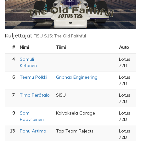
Kuljettajat
FiSU S15: The Old Faithful
#
Nimi
Tiimi
Auto
4
Samuli
Lotus
Ketonen
72D
6
Teemu Pölkki
Griphax Engineering
Lotus
72D
7
Timo Perätalo
SISU
Lotus
72D
9
Sami
Kaivoksela Garage
Lotus
Paavilainen
72D
13
Panu Artimo
Top Team Rejects
Lotus
72D