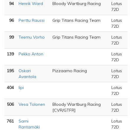
94
Henrik Ward
Bloody Wartburg Racing
Lotus
72D
96
Perttu Raussi
Grip Titans Racing Team
Lotus
72D
99
Teemu Vorho
Grip Titans Racing Team
Lotus
72D
139
Pekko Anton
Lotus
72D
195
Oskari
Pizzaamo Racing
Lotus
Avantola
72D
404
lipi
Lotus
72D
506
Vesa Tolonen
Bloody Wartburg Racing
Lotus
[CVR/GTFR]
72D
761
Sami
Lotus
Rantamäki
72D