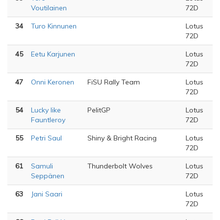
Voutilainen
72D
34
Turo Kinnunen
Lotus
72D
45
Eetu Karjunen
Lotus
72D
47
Onni Keronen
FiSU Rally Team
Lotus
72D
54
Lucky like
PelitGP
Lotus
Fauntleroy
72D
55
Petri Saul
Shiny & Bright Racing
Lotus
72D
61
Samuli
Thunderbolt Wolves
Lotus
Seppänen
72D
63
Jani Saari
Lotus
72D