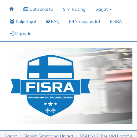
Uutisarkisto
Sim Racing
Sarjat
Kuljettajat
FAQ
Yhteystiedot
FiSRA
Kirjaudu
Sarjat
Finnish Simracing United
FiSU S15: The Old Faithful