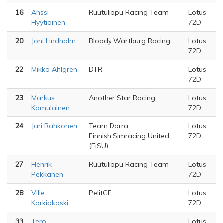
16
Anssi
Ruutulippu Racing Team
Lotus
Hyytiäinen
72D
20
Joni Lindholm
Bloody Wartburg Racing
Lotus
72D
22
Mikko Ahlgren
DTR
Lotus
72D
23
Markus
Another Star Racing
Lotus
Komulainen
72D
24
Jari Rahkonen
Team Darra
Lotus
Finnish Simracing United
72D
(FiSU)
27
Henrik
Ruutulippu Racing Team
Lotus
Pekkanen
72D
28
Ville
PelitGP
Lotus
Korkiakoski
72D
33
Tero
Lotus