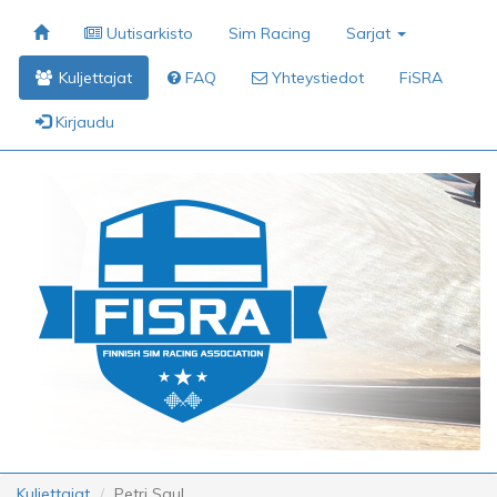
Uutisarkisto
Sim Racing
Sarjat
Kuljettajat
FAQ
Yhteystiedot
FiSRA
Kirjaudu
Kuljettajat
Petri Saul