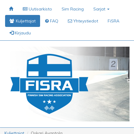
Uutisarkisto
Sim Racing
Sarjat
Kuljettajat
FAQ
Yhteystiedot
FiSRA
Kirjaudu
Kuljettajat
Oskari Avantola