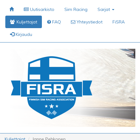
Uutisarkisto
Sim Racing
Sarjat
Kuljettajat
FAQ
Yhteystiedot
FiSRA
Kirjaudu
Kuljettajat
Janne Pehkonen