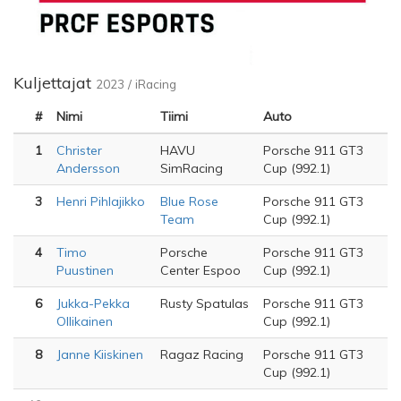
Kuljettajat
2023 / iRacing
#
Nimi
Tiimi
Auto
1
Christer
HAVU
Porsche 911 GT3
Andersson
SimRacing
Cup (992.1)
3
Henri Pihlajikko
Blue Rose
Porsche 911 GT3
Team
Cup (992.1)
4
Timo
Porsche
Porsche 911 GT3
Puustinen
Center Espoo
Cup (992.1)
6
Jukka-Pekka
Rusty Spatulas
Porsche 911 GT3
Ollikainen
Cup (992.1)
8
Janne Kiiskinen
Ragaz Racing
Porsche 911 GT3
Cup (992.1)