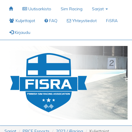
Uutisarkisto
Sim Racing
Sarjat
Kuljettajat
FAQ
Yhteystiedot
FiSRA
Kirjaudu
Sarjat
PRCF Esports
2023 / iRacing
Kuljettajat