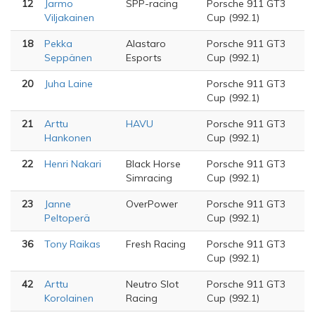
12
Jarmo
SPP-racing
Porsche 911 GT3
Viljakainen
Cup (992.1)
18
Pekka
Alastaro
Porsche 911 GT3
Seppänen
Esports
Cup (992.1)
20
Juha Laine
Porsche 911 GT3
Cup (992.1)
21
Arttu
HAVU
Porsche 911 GT3
Hankonen
Cup (992.1)
22
Henri Nakari
Black Horse
Porsche 911 GT3
Simracing
Cup (992.1)
23
Janne
OverPower
Porsche 911 GT3
Peltoperä
Cup (992.1)
36
Tony Raikas
Fresh Racing
Porsche 911 GT3
Cup (992.1)
42
Arttu
Neutro Slot
Porsche 911 GT3
Korolainen
Racing
Cup (992.1)