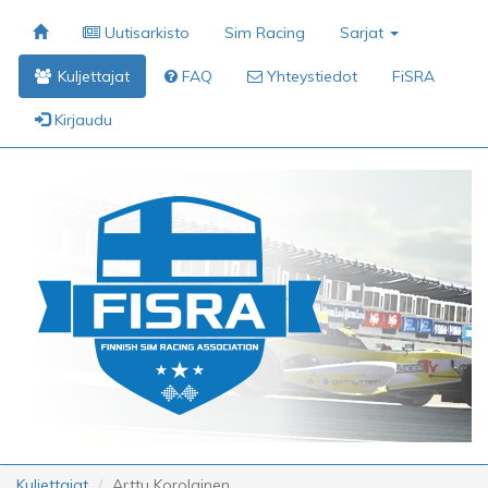
Uutisarkisto
Sim Racing
Sarjat
Kuljettajat
FAQ
Yhteystiedot
FiSRA
Kirjaudu
Kuljettajat
Arttu Korolainen