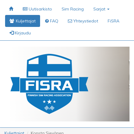
Uutisarkisto
Sim Racing
Sarjat
Kuljettajat
FAQ
Yhteystiedot
FiSRA
Kirjaudu
Kuljettajat
Konsta Sievänen