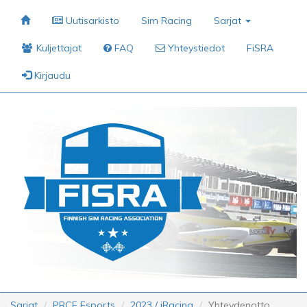
Uutisarkisto
Sim Racing
Sarjat
Kuljettajat
FAQ
Yhteystiedot
FiSRA
Kirjaudu
Sarjat
PRCF Esports
2023 / iRacing
Yhteydenotto