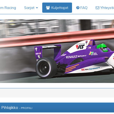
im Racing
Sarjat
Kuljettajat
FAQ
Yhteyst
 Pihlajikko
- PROFIILI