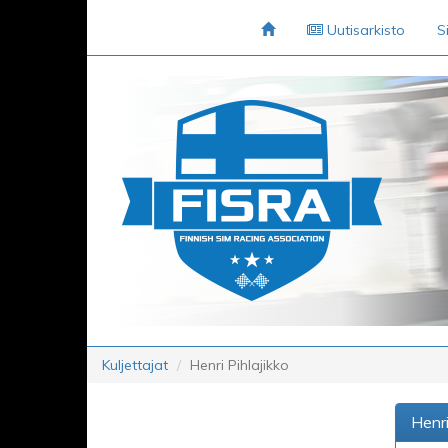
Uutisarkisto
S
Kuljettajat
Henri Pihlajikko
Henri