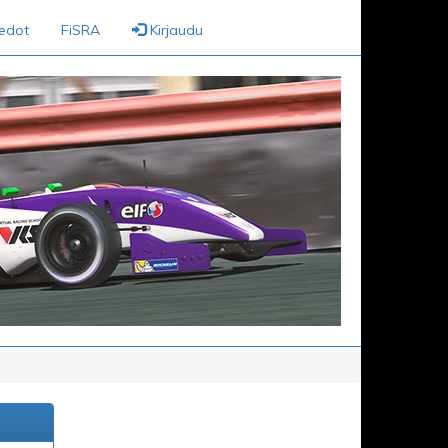
iedot
FiSRA
Kirjaudu