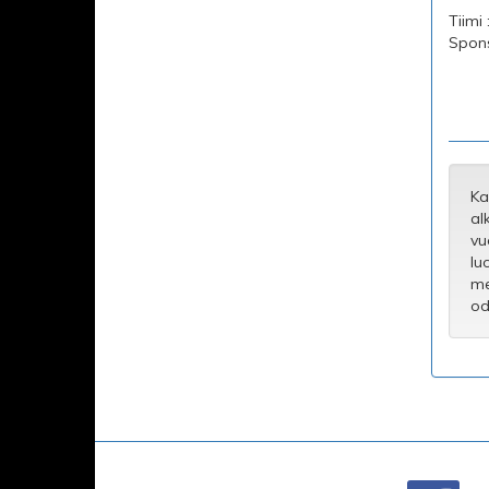
Tiimi 
Sponso
Ka
al
vu
lu
me
od