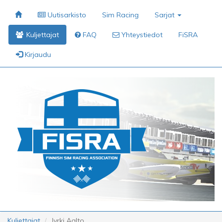
Uutisarkisto
Sim Racing
Sarjat
Kuljettajat
FAQ
Yhteystiedot
FiSRA
Kirjaudu
Kuljettajat
Jyrki Aalto