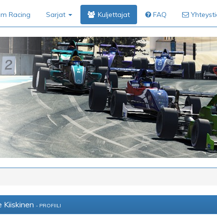
im Racing
Sarjat
Kuljettajat
FAQ
Yhteyst
 Kiiskinen
- PROFIILI