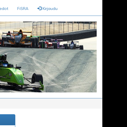
iedot
FiSRA
Kirjaudu