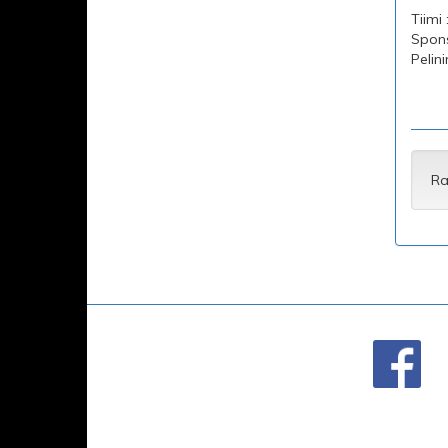
Tiimi
Sponso
Pelin
Ra