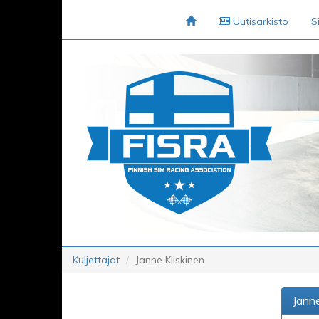
Uutisarkisto
S
Kuljettajat
Janne Kiiskinen
Janne