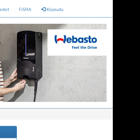
iedot
FiSRA
Kirjaudu