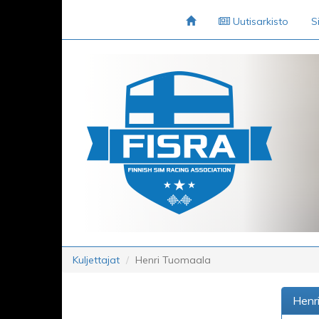
Uutisarkisto
S
Kuljettajat
Henri Tuomaala
Henr