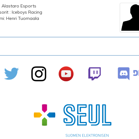
 : Alastaro Esports
orit : Iceboys Racing
imi: Henri Tuomaala