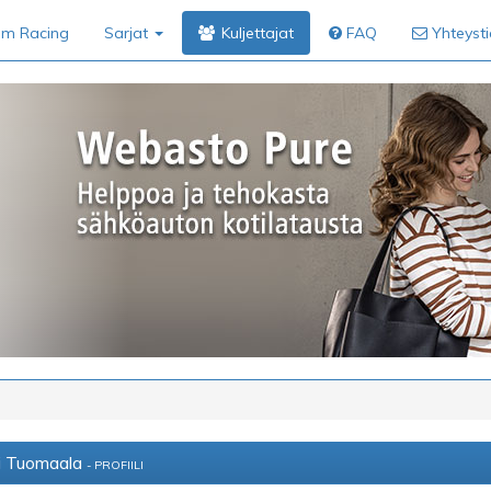
im Racing
Sarjat
Kuljettajat
FAQ
Yhteyst
i Tuomaala
- PROFIILI