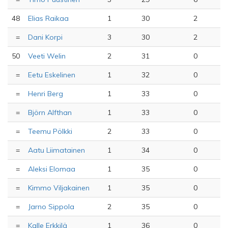
48
Elias Raikaa
1
30
2
=
Dani Korpi
3
30
2
50
Veeti Welin
2
31
0
=
Eetu Eskelinen
1
32
0
=
Henri Berg
1
33
0
=
Björn Alfthan
1
33
0
=
Teemu Pölkki
2
33
0
=
Aatu Liimatainen
1
34
0
=
Aleksi Elomaa
1
35
0
=
Kimmo Viljakainen
1
35
0
=
Jarno Sippola
2
35
0
=
Kalle Erkkilä
1
36
0