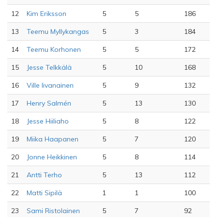
12
Kim Eriksson
5
5
186
13
Teemu Myllykangas
5
3
184
14
Teemu Korhonen
5
5
172
15
Jesse Telkkälä
5
10
168
16
Ville Iivanainen
5
9
132
17
Henry Salmén
5
13
130
18
Jesse Hiiliaho
5
8
122
19
Miika Haapanen
5
7
120
20
Jonne Heikkinen
5
8
114
21
Antti Terho
5
13
112
22
Matti Sipilä
1
1
100
23
Sami Ristolainen
5
7
92