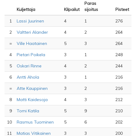
Paras
Kuljettaja
Kilpailut
sijoitus
Pisteet
1
Lassi Juurinen
4
1
276
2
Valtteri Alander
4
2
264
=
Ville Haatainen
5
3
264
4
Pietari Poikela
3
1
248
5
Oskari Rinne
4
2
244
6
Antti Ahola
3
1
216
=
Atte Kauppinen
3
2
216
8
Matti Kaidesoja
4
3
212
9
Tomi Katila
5
9
210
10
Rasmus Tuominen
5
6
202
11
Matias Vitikainen
3
3
200