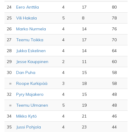
24
Eero Anttila
4
17
80
25
Vili Hakala
5
8
78
26
Marko Nurmela
4
14
76
27
Teemu Toikka
4
17
70
28
Jukka Eskelinen
4
14
64
29
Jesse Kauppinen
2
11
60
30
Dan Puha
4
15
58
=
Roope Kurkipää
3
18
58
32
Pyry Majakero
4
15
48
=
Teemu Ulmanen
5
19
48
34
Mikko Kytö
4
21
46
35
Jussi Pohjola
4
23
44