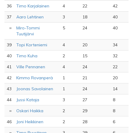
36
Timo Karjalainen
4
22
42
37
Aaro Lehtinen
3
18
40
=
Miro-Tommi
5
24
40
Tuutijärvi
39
Topi Korteniemi
4
20
34
40
Timo Kuha
2
15
32
41
Ville Pennanen
4
24
22
42
Kimmo Rovanperä
1
21
20
43
Joonas Savolainen
1
24
14
44
Jussi Kataja
3
27
8
=
Oskari Haikka
2
29
8
46
Joni Heikkinen
2
28
6
=
Timo Puustinen
3
29
6