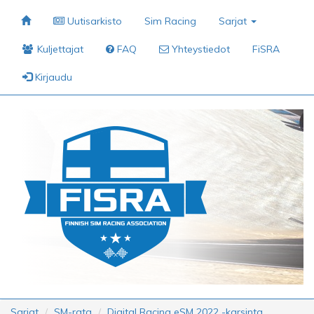
Uutisarkisto
Sim Racing
Sarjat
Kuljettajat
FAQ
Yhteystiedot
FiSRA
Kirjaudu
Sarjat
SM-rata
Digital Racing eSM 2022 -karsinta