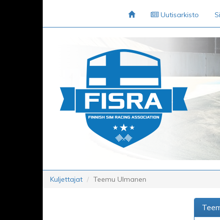
Uutisarkisto
S
Kuljettajat
Teemu Ulmanen
Teem