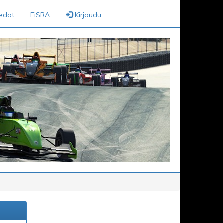
iedot
FiSRA
Kirjaudu