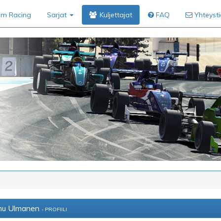
im Racing
Sarjat
Kuljettajat
FAQ
Yhteyst
u Ulmanen
- PROFIILI