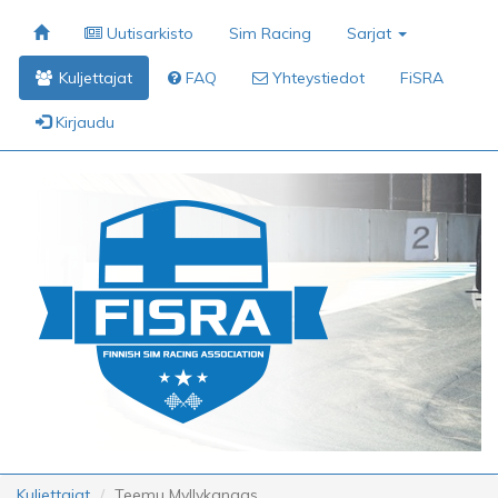
Uutisarkisto
Sim Racing
Sarjat
Kuljettajat
FAQ
Yhteystiedot
FiSRA
Kirjaudu
Kuljettajat
Teemu Myllykangas