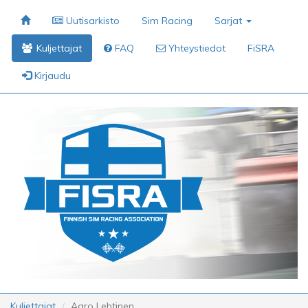
Uutisarkisto
Sim Racing
Sarjat
Kuljettajat
FAQ
Yhteystiedot
FiSRA
Kirjaudu
Kuljettajat
Aaro Lehtinen