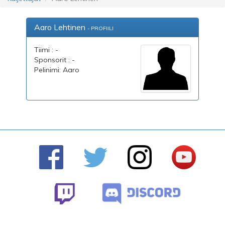
Aaro Lehtinen
- PROFIILI
Tiimi : -
Sponsorit : -
Pelinimi: Aaro